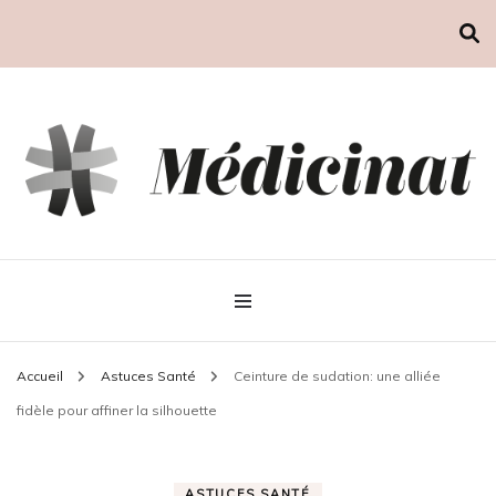
Médicinat
Accueil
Astuces Santé
Ceinture de sudation: une alliée
fidèle pour affiner la silhouette
ASTUCES SANTÉ